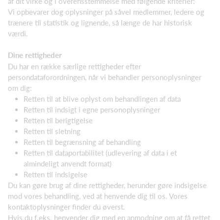
af dit virke og i overensstemmelse med følgende kriterier:
Vi opbevarer dog oplysninger på såvel medlemmer, ledere og
trænere til statistik og lignende, så længe de har historisk
værdi.
Dine rettigheder
Du har en række særlige rettigheder efter
persondataforordningen, når vi behandler personoplysninger
om dig:
Retten til at blive oplyst om behandlingen af data
Retten til indsigt i egne personoplysninger
Retten til berigtigelse
Retten til sletning
Retten til begrænsning af behandling
Retten til dataportabilitet (udlevering af data i et
almindeligt anvendt format)
Retten til indsigelse
Du kan gøre brug af dine rettigheder, herunder gøre indsigelse
mod vores behandling, ved at henvende dig til os. Vores
kontaktoplysninger finder du øverst.
Hvis du f.eks. henvender dig med en anmodning om at få rettet