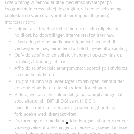
I det omfang vi behandler dine medlemsoplysninger på
baggrund af interesseafvejningsreglen, vil denne behandling
udelukkende være motiveret af berettigede (legitime)
interesser som:
Udøvelse af idrætsaktivitet, herunder udfærdigelse af
holdkort, holdopstillinger, interne resultatlister m.v.
Håndtering af dine medlemsrettigheder i henhold til
vedtægterne m.v., herunder i forhold til generalforsamling
Opfyldelse af medlemspligter, herunder opkrævning og
betaling af kontingent m.v.
Afholdelse af sociale arrangementer, sportslige aktiviteter
samt andre aktiviteter
Brug af situationsbilleder taget i foreningen, der afbilder
en konkret aktivitet eller situation i foreningen
Videregivelse af dine almindelige personoplysninger til
specialforbund i DIF, til DGI samt til DGI’s
landsdelskontorer, i relevant og nødvendigt omfang i
forbindelse med idrætsaktivitet
Da foreningen er medlem af idrætsorganisationer, sker der
videregivelse af oplysninger om ledere og træner til disse,
for at ledere og trænere kan modtage information og