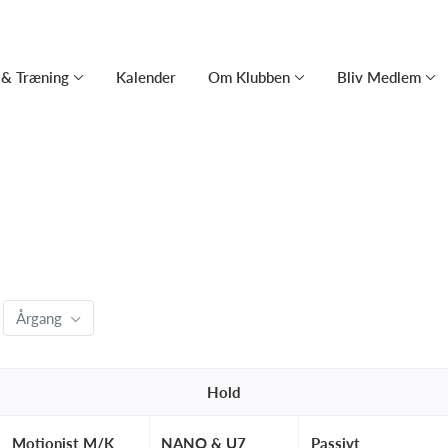
 & Træning
Kalender
Om Klubben
Bliv Medlem
Årgang
Hold
Motionist M/K
NANO & U7
Passivt