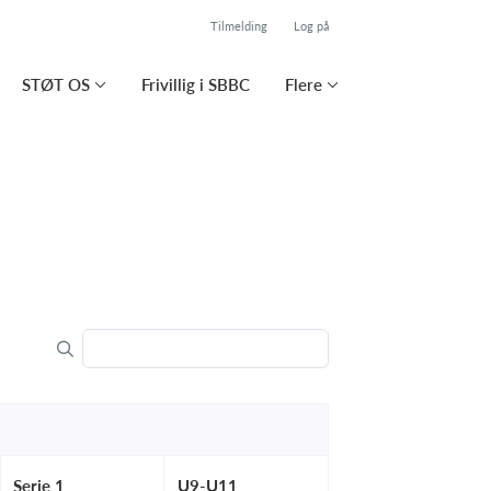
Tilmelding
Log på
STØT OS
Frivillig i SBBC
Flere
Serie 1
U9-U11