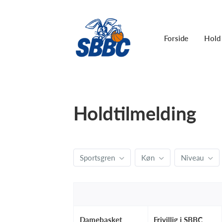
Forside
Hold
Holdtilmelding
Sportsgren
Køn
Niveau
Damebasket
Frivillig i SBBC